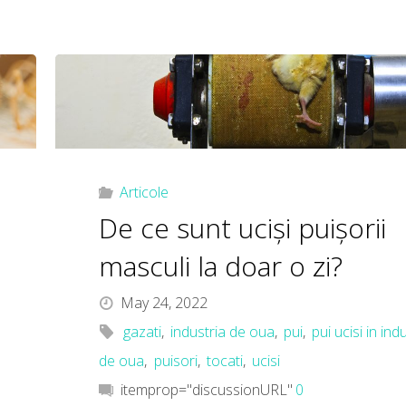
Articole
De ce sunt uciși puișorii
masculi la doar o zi?
May 24, 2022
gazati
,
industria de oua
,
pui
,
pui ucisi in ind
de oua
,
puisori
,
tocati
,
ucisi
itemprop="discussionURL"
0