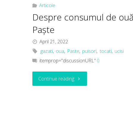
masculi
Articole
Despre consumul de ou
la
Paște
doar
April 21, 2022
o
gazati
,
oua
,
Paste
,
puisori
,
tocati
,
ucisi
itemprop="discussionURL"
0
zi?"
"Despre
Continue reading
consumul
de
ouă