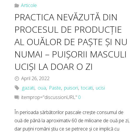
mai
Articole
PRACTICA NEVĂZUTĂ DIN
sustenabil?"
PROCESUL DE PRODUCȚIE
AL OUĂLOR DE PAȘTE ȘI NU
NUMAI – PUIȘORII MASCULI
UCIȘI LA DOAR O ZI
April 26, 2022
gazati
,
oua
,
Paste
,
puisori
,
tocati
,
ucisi
itemprop="discussionURL"
0
În perioada sărbătorilor pascale crește consumul de
ouă de până la aproximativ 60 de milioane de ouă pe zi,
dar puțini români știu ce se petrece și ce implică cu