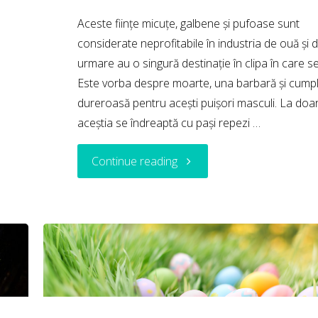
Aceste ființe micuțe, galbene și pufoase sunt
considerate neprofitabile în industria de ouă și 
urmare au o singură destinație în clipa în care s
Este vorba despre moarte, una barbară și cumpl
dureroasă pentru acești puișori masculi. La doar 
aceștia se îndreaptă cu pași repezi …
"De
Continue reading
ce
sunt
uciși
puișorii