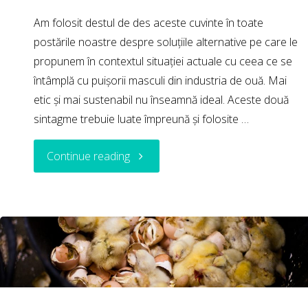
Am folosit destul de des aceste cuvinte în toate
postările noastre despre soluțiile alternative pe care le
propunem în contextul situației actuale cu ceea ce se
întâmplă cu puișorii masculi din industria de ouă. Mai
etic și mai sustenabil nu înseamnă ideal. Aceste două
sintagme trebuie luate împreună și folosite …
"Ce
Continue reading
înseamnă
mai
etic
și