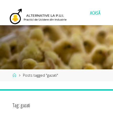
Skip
to
ACASĂ
content
Home
Posts tagged "gazati"
Tag:
gazati