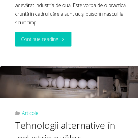
adevărat industria de ouă. Este vorba de o practică
cruntă în cadrul căreia sunt uciși puișorii masculi la
scurt timp …
"PRACTICA
Continue reading
NEVĂZUTĂ
DIN
PROCESUL
DE
PRODUCȚIE
Articole
Tehnologii alternative în
AL