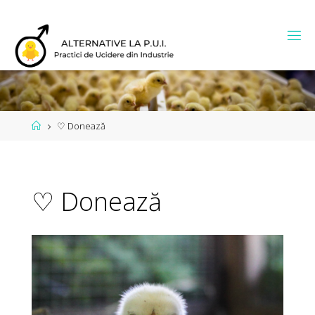
Skip
to
content
Home
♡ Donează
♡ Donează