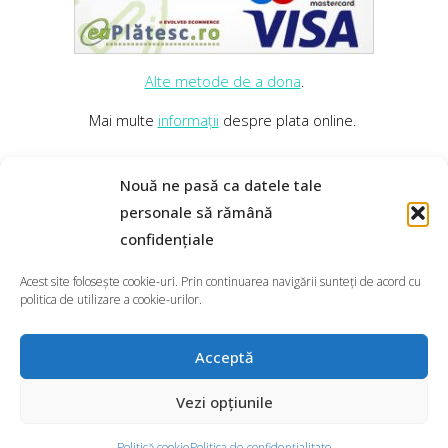
Alte metode de a dona
.
Mai multe
informații
despre plata online.
Nouă ne pasă ca datele tale
personale să rămână
confidențiale
Acest site folosește cookie-uri. Prin continuarea navigării sunteți de acord cu
ACASĂ
|
AFLĂ MAI MULTE
|
SEMNEAZĂ PETIȚIA
|
politica de utilizare a cookie-urilor.
NOUTĂȚI
|
DESPRE ASOCIAȚIA F.R.E.E.
|
♡ DONEAZĂ
|
CONTACT
Acceptă
©2026 puișori.freeanimals.ro
Vezi opțiunile
Politică cookie
Politica de confidențialitate